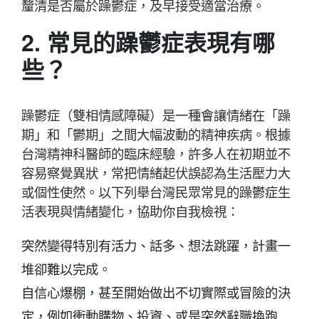
釐清是否屬於躁鬱症，及早接受適當治療。
2. 常見的躁鬱症表現有哪
些？
躁鬱症（雙相情感障礙）是一種會讓情緒在「躁
期」和「鬱期」之間大幅波動的精神疾病。根據
台灣精神科醫師的臨床經驗，許多人在初期並不
容易察覺異狀，常把情緒起伏誤認為生活壓力大
或個性使然。以下列舉台灣民眾常見的躁鬱症生
活表現與情緒變化，協助你自我檢視：
突然變得特別有活力、話多、想法跳躍，計畫一
堆卻難以完成。
自信心爆棚，甚至開始做出不切實際或冒險的決
定，例如衝動購物、投資、或是突然辭職換跑