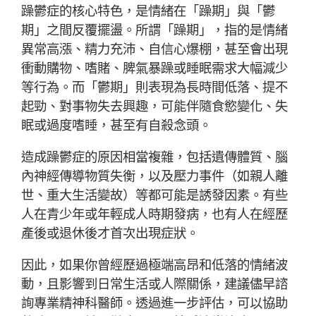
躁鬱症的核心特色，是情緒在「躁期」與「鬱
期」之間反覆擺盪。所謂「躁期」，指的是情緒
異常高漲、精力充沛、自信心爆棚，甚至會出現
衝動購物、嗜賭、脾氣暴躁或睡眠需求大幅減少
等行為。而「鬱期」則表現為長時間低落、提不
起勁、對事物失去興趣，可能伴隨食慾變化、失
眠或過度嗜睡，甚至有自殺念頭。
造成躁鬱症的原因相當複雜，包括遺傳體質、腦
內神經傳導物質失衡，以及壓力事件（如親人離
世、重大生活變故）等都可能是誘發因素。有些
人在青少年或年輕成人時期發病，也有人在經歷
產後或退休後才首次出現症狀。
因此，如果你曾經歷過極端高昂和低落的情緒波
動，且影響到日常生活或人際關係，建議儘早諮
詢專業精神科醫師。透過進一步評估，可以協助