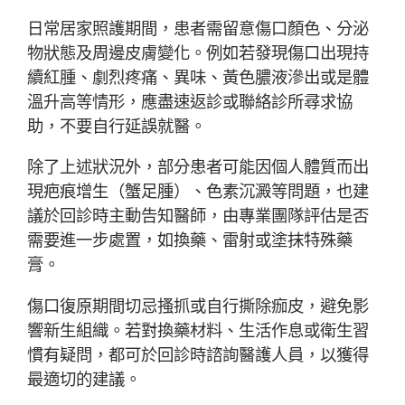
日常居家照護期間，患者需留意傷口顏色、分泌
物狀態及周邊皮膚變化。例如若發現傷口出現持
續紅腫、劇烈疼痛、異味、黃色膿液滲出或是體
溫升高等情形，應盡速返診或聯絡診所尋求協
助，不要自行延誤就醫。
除了上述狀況外，部分患者可能因個人體質而出
現疤痕增生（蟹足腫）、色素沉澱等問題，也建
議於回診時主動告知醫師，由專業團隊評估是否
需要進一步處置，如換藥、雷射或塗抹特殊藥
膏。
傷口復原期間切忌搔抓或自行撕除痂皮，避免影
響新生組織。若對換藥材料、生活作息或衛生習
慣有疑問，都可於回診時諮詢醫護人員，以獲得
最適切的建議。