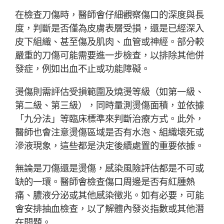
在檢查刀傷時，醫師會仔細觀察傷口的深度與長
度，判斷是否僅為皮膚表層受損，還是已經深入
皮下組織、甚至傷及肌肉、血管或神經。部分較
嚴重的刀傷可能需要進一步檢查，以排除其他併
發症，例如出血不止或功能障礙。
燙傷則需評估受損範圍及燒燙等級（如第一級、
第二級、第三級），同時量測燙傷面積，並依據
「九分法」等臨床標準來判斷治療方式。此外，
醫師也會注意燙傷區域是否有水泡、組織壞死或
滲液現象，這些都是決定後續處置的重要依據。
無論是刀傷還是燙傷，感染風險評估都是不可或
缺的一環。醫師會檢查傷口周邊是否有紅腫熱
痛、膿液分泌或其他感染徵兆。如有必要，可能
會安排抽血檢查，以了解體內發炎指數或其他潛
在問題。