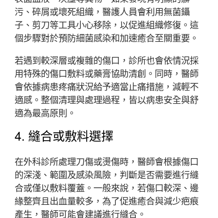
污、碎屑或壞死組織，醫護人員會利用無菌鑷
子、剪刀等工具小心移除，以促進組織修復。這
個步驟對於預防細菌感染和加速癒合至關重要。
若遇到較深層或複雜的傷口，診所也會依情況採
用特殊的傷口敷料或藥膏協助清創。同時，醫師
會依據病患疼痛狀況給予適當止痛措施，減輕不
適感。整個清理與處理過程，皆以病患安全與舒
適為最高原則。
4. 縫合或敷料選擇
在外科診所處理刀傷或燙傷時，醫師會根據傷口
的深淺、範圍及感染風險，判斷是否需要進行縫
合或僅以敷料覆蓋。一般來說，若傷口較深、邊
緣整齊且出血量較多，為了促進癒合與減少疤痕
產生，醫師可能會建議進行縫合。