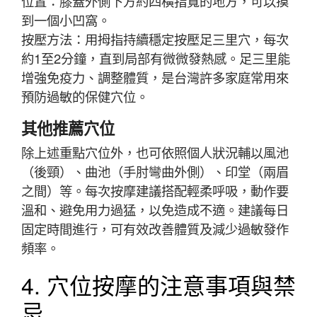
位置：膝蓋外側下方約四橫指寬的地方，可以摸
到一個小凹窩。
按壓方法：用拇指持續穩定按壓足三里穴，每次
約1至2分鐘，直到局部有微微發熱感。足三里能
增強免疫力、調整體質，是台灣許多家庭常用來
預防過敏的保健穴位。
其他推薦穴位
除上述重點穴位外，也可依照個人狀況輔以風池
（後頸）、曲池（手肘彎曲外側）、印堂（兩眉
之間）等。每次按摩建議搭配輕柔呼吸，動作要
溫和、避免用力過猛，以免造成不適。建議每日
固定時間進行，可有效改善體質及減少過敏發作
頻率。
4. 穴位按摩的注意事項與禁
忌