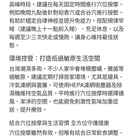
高峰時段。建議在每天固定時間進行穴位按摩，
例如晚間九點後針對迎香穴或合谷穴進行按壓，
有助於穩定自律神經並提升免疫力。搭配規律早
睡（建議晚上十一點前入睡）、充足休息，以及
每週至少三次快走或慢跑，讓身心維持最佳狀
態。
環境控管：打造低過敏原生活空間
台灣潮濕多雨，不少人家中會堆積塵蟎、黴菌等
過敏原。建議定期打掃居家環境，尤其是寢具、
冷氣濾網與窗簾，可使用HEPA濾網吸塵器及除
濕機維持空氣品質。平時進行穴位按摩時選擇通
風、潔淨的空間，也能避免刺激性氣味加重症
狀，提升療效。
結合穴位按摩與生活習慣 全方位守護健康
穴位按摩雖然有效，但唯有結合日常飲食調整、