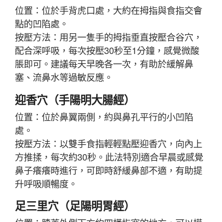
位置：位於手背虎口處，大約在拇指與食指交會
點的凹陷處。
按壓方法：用另一隻手的拇指垂直按壓合谷穴，
配合深呼吸，每次按壓30秒至1分鐘，感覺微酸
脹即可。建議每天早晚各一次，有助於緩解鼻
塞、流鼻水等過敏反應。
迎香穴（手陽明大腸經）
位置：位於鼻翼兩側，約與鼻孔平行的小凹陷
處。
按壓方法：以雙手食指輕輕點壓迎香穴，向內上
方推揉，每次約30秒。此法特別適合早晨或感覺
鼻子癢癢時進行，可即時舒緩鼻部不適，有助提
升呼吸順暢度。
足三里穴（足陽明胃經）