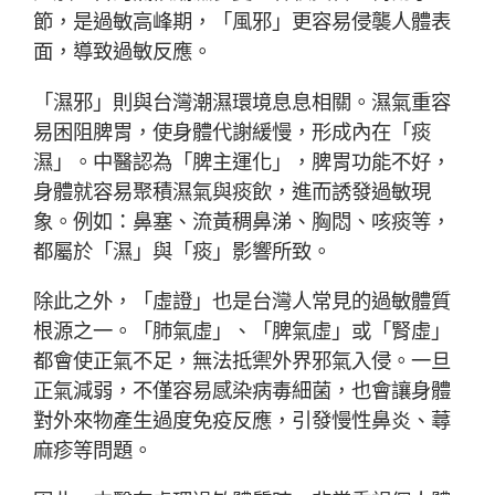
節，是過敏高峰期，「風邪」更容易侵襲人體表
面，導致過敏反應。
「濕邪」則與台灣潮濕環境息息相關。濕氣重容
易困阻脾胃，使身體代謝緩慢，形成內在「痰
濕」。中醫認為「脾主運化」，脾胃功能不好，
身體就容易聚積濕氣與痰飲，進而誘發過敏現
象。例如：鼻塞、流黃稠鼻涕、胸悶、咳痰等，
都屬於「濕」與「痰」影響所致。
除此之外，「虛證」也是台灣人常見的過敏體質
根源之一。「肺氣虛」、「脾氣虛」或「腎虛」
都會使正氣不足，無法抵禦外界邪氣入侵。一旦
正氣減弱，不僅容易感染病毒細菌，也會讓身體
對外來物產生過度免疫反應，引發慢性鼻炎、蕁
麻疹等問題。