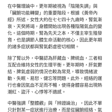
在中醫理論中，更年期被視為「陰陽失調」與
「臟腑功能轉變」的重要階段。根據《黃帝內
經》所述，女性大約在七七四十九歲時，腎氣漸
衰、天癸將竭，身體開始出現各種陰陽氣血的變
化。這個時期，腎為先天之本，不僅主宰生殖發
育，也是調節人體生命活動的核心，因此更年期
的諸多症狀都與腎氣虧虛密切相關。
除了腎以外，中醫認為肝藏血、脾統血，三者相
互配合維持女性的生理平衡。更年期時，肝氣鬱
結、脾氣虛弱的情況也較為常見，導致情緒波
動、失眠、易怒、健忘等問題。此外，經絡的運
行也會因氣血不足而不暢，使得身體容易出現熱
潮紅、盜汗、心悸等不適感。
中醫強調「整體觀」與「辨證論治」，因此不單
只針對某一症狀進行治療，而是從臟腑經絡、氣