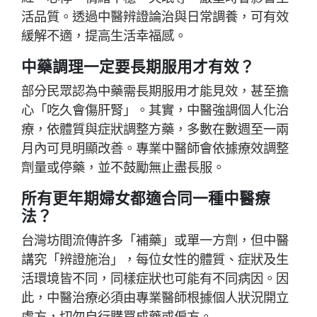
活品質。透過中醫辨證論治與日常調養，可有效
緩解不適，提高生活幸福感。
中藥調理一定要長期服用才有效？
部分民眾認為中藥需長期服用才能見效，甚至擔
心「吃久會傷肝腎」。其實，中醫強調個人化治
療，依體質與症狀調整方藥，多數在數週至一兩
月內可見明顯改善。專業中醫師會依據療效調整
劑量或停藥，並不鼓勵無止盡長服。
所有更年期婦女都適合同一種中醫療
法？
台灣坊間流傳許多「補藥」或單一方劑，但中醫
講究「辨證施治」，每位女性的體質、症狀及生
活環境皆不同，同樣症狀也可能有不同病因。因
此，中醫治療必須由專業醫師根據個人狀況開立
處方，切勿自行購買成藥或偏方。