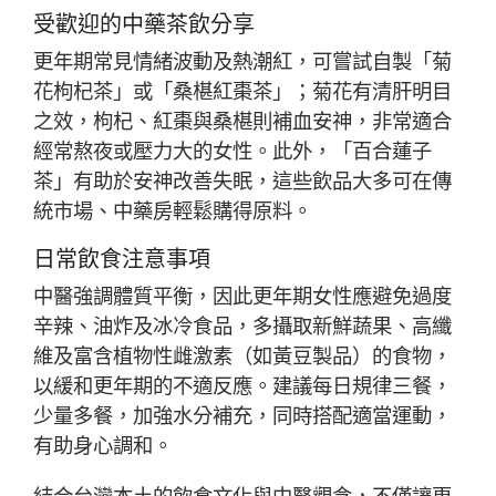
受歡迎的中藥茶飲分享
更年期常見情緒波動及熱潮紅，可嘗試自製「菊
花枸杞茶」或「桑椹紅棗茶」；菊花有清肝明目
之效，枸杞、紅棗與桑椹則補血安神，非常適合
經常熬夜或壓力大的女性。此外，「百合蓮子
茶」有助於安神改善失眠，這些飲品大多可在傳
統市場、中藥房輕鬆購得原料。
日常飲食注意事項
中醫強調體質平衡，因此更年期女性應避免過度
辛辣、油炸及冰冷食品，多攝取新鮮蔬果、高纖
維及富含植物性雌激素（如黃豆製品）的食物，
以緩和更年期的不適反應。建議每日規律三餐，
少量多餐，加強水分補充，同時搭配適當運動，
有助身心調和。
結合台灣本土的飲食文化與中醫觀念，不僅讓更