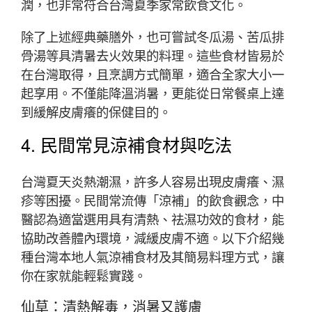
潤，也非常符合台灣夏季家常飲食文化。
除了上述經典藥膳外，也可嘗試冬瓜湯、苦瓜排
骨湯等具清暑去火效果的料理。這些食材皆易於
在台灣取得，且烹調方式簡單，適合全家大小一
起享用。不僅能降溫消暑，更能從日常餐桌上達
到緩解皮膚癢的保健目的。
4. 民間常見涼補食材與吃法
台灣夏天炎熱潮濕，許多人容易出現皮膚癢、濕
疹等困擾。民間常流傳「涼補」的飲食觀念，中
醫認為適當選用具有清熱、祛濕功效的食材，能
協助改善體內環境，減緩皮膚不適。以下介紹幾
種台灣本地人氣涼補食材及其簡易料理方式，讓
你在家就能輕鬆實踐。
仙草：清熱解毒，消暑又護膚