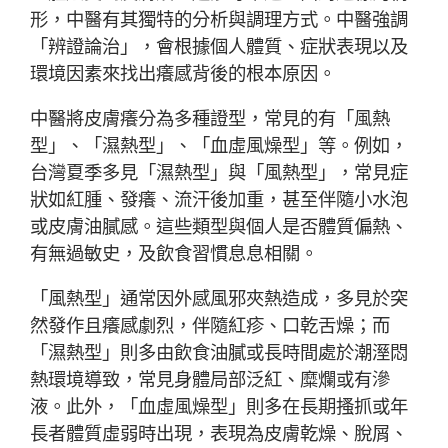
形，中醫有其獨特的分析與調理方式。中醫強調
「辨證論治」，會根據個人體質、症狀表現以及
環境因素來找出癢感背後的根本原因。
中醫將皮膚癢分為多種證型，常見的有「風熱
型」、「濕熱型」、「血虛風燥型」等。例如，
台灣夏季多見「濕熱型」與「風熱型」，常見症
狀如紅腫、發癢、流汗後加重，甚至伴隨小水泡
或皮膚油膩感。這些類型與個人是否體質偏熱、
有無過敏史，及飲食習慣息息相關。
「風熱型」通常因外感風邪夾熱造成，多見於突
然發作且癢感劇烈，伴隨紅疹、口乾舌燥；而
「濕熱型」則多由飲食油膩或長時間處於潮溼悶
熱環境導致，常見身體局部泛紅、糜爛或有滲
液。此外，「血虛風燥型」則多在長期搔抓或年
長者體質虛弱時出現，表現為皮膚乾燥、脫屑、