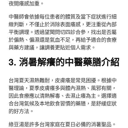
夜間癢感加重。
中醫師會依據每位患者的體質及當下症狀進行細
緻判斷，不僅止於消除表面癢感，更注重從內部
平衡調理。透過望聞問切四診合參，找出是否屬
於偏熱、偏濕還是氣血不足，再給予適合的食療
與藥方建議，讓調養更貼近個人需求。
3. 消暑解癢的中醫藥膳介紹
台灣夏天濕熱難耐，皮膚癢是常見困擾。根據中
醫理論，夏季皮膚癢多與體內濕熱、風邪有關，
因此食療應以清熱解毒、去濕止癢為主。選擇適
合台灣氣候及本地飲食習慣的藥膳，是舒緩症狀
的好方法。
綠豆湯是許多台灣家庭在夏日必備的消暑聖品。