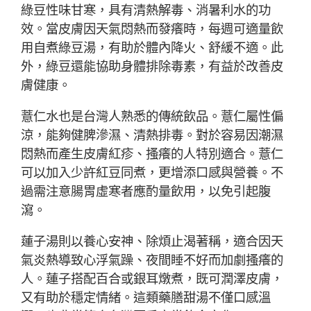
綠豆性味甘寒，具有清熱解毒、消暑利水的功
效。當皮膚因天氣悶熱而發癢時，每週可適量飲
用自煮綠豆湯，有助於體內降火、舒緩不適。此
外，綠豆還能協助身體排除毒素，有益於改善皮
膚健康。
薏仁水也是台灣人熟悉的傳統飲品。薏仁屬性偏
涼，能夠健脾滲濕、清熱排毒。對於容易因潮濕
悶熱而產生皮膚紅疹、搔癢的人特別適合。薏仁
可以加入少許紅豆同煮，更增添口感與營養。不
過需注意腸胃虛寒者應酌量飲用，以免引起腹
瀉。
蓮子湯則以養心安神、除煩止渴著稱，適合因天
氣炎熱導致心浮氣躁、夜間睡不好而加劇搔癢的
人。蓮子搭配百合或銀耳燉煮，既可潤澤皮膚，
又有助於穩定情緒。這類藥膳甜湯不僅口感溫