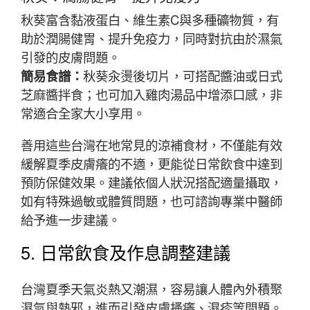
秋葵富含黏液蛋白、維生素C與多種礦物質，有
助於潤腸健胃、提升免疫力，同時對抗由於濕氣
引發的皮膚問題。
簡易食譜：
秋葵汆燙後切片，可搭配醬油或日式
芝麻醬拌食；也可加入雞肉湯品中增添口感，非
常適合全家大小享用。
善用這些台灣在地常見的涼補食材，不僅能有效
緩解夏季皮膚癢的不適，更能從日常飲食中達到
預防保健效果。建議依個人狀況搭配適量攝取，
如有特殊過敏或體質問題，也可諮詢專業中醫師
給予進一步建議。
5. 日常飲食及作息調整建議
台灣夏季天氣炎熱又潮濕，容易讓人體內外積聚
濕氣與熱邪，進而引發皮膚搔癢、濕疹等問題。