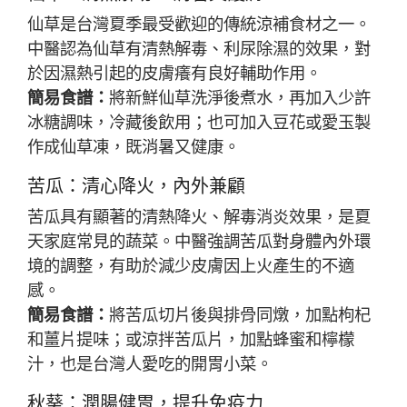
仙草是台灣夏季最受歡迎的傳統涼補食材之一。
中醫認為仙草有清熱解毒、利尿除濕的效果，對
於因濕熱引起的皮膚癢有良好輔助作用。
簡易食譜：
將新鮮仙草洗淨後煮水，再加入少許
冰糖調味，冷藏後飲用；也可加入豆花或愛玉製
作成仙草凍，既消暑又健康。
苦瓜：清心降火，內外兼顧
苦瓜具有顯著的清熱降火、解毒消炎效果，是夏
天家庭常見的蔬菜。中醫強調苦瓜對身體內外環
境的調整，有助於減少皮膚因上火產生的不適
感。
簡易食譜：
將苦瓜切片後與排骨同燉，加點枸杞
和薑片提味；或涼拌苦瓜片，加點蜂蜜和檸檬
汁，也是台灣人愛吃的開胃小菜。
秋葵：潤腸健胃，提升免疫力