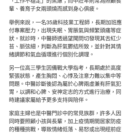
「工作不穩定」的焦慮；而中壯年則常為照顧長
輩、養育子女兩頭燒而感到身心俱疲。
舉例來說，一名35歲科技業工程師，長期加班應
付專案壓力，出現失眠、胃脹氣與頻繁頭痛等症
狀。就診時，中醫師透過望聞問切發現其舌紅少
苔、脈弦細，判斷為肝氣鬱結所致，並針對其情
緒調節和氣血循環進行個別化調理。
另一位高三學生因備戰大學指考，長期處於高度
緊張狀態，產生胸悶、心悸及注意力難以集中等
問題。中醫診斷後認為屬於心脾兩虛兼有肝氣犯
胃，以調和心脾、安神定志的方式進行治療，同
時建議家屬給予更多支持與陪伴。
家庭主婦也是中醫門診中的常見族群，許多人因
同時要照顧小孩與長輩，加上疫情期間居家防疫
的種種挑戰，導致情緒低落、易怒或出現經前症