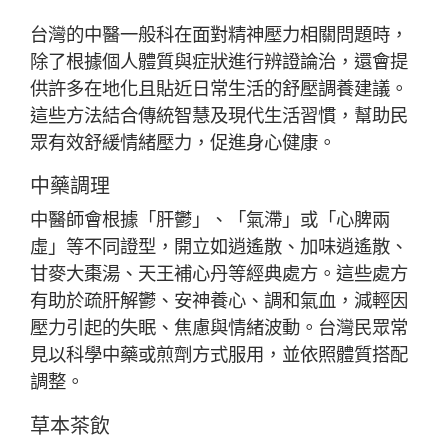
台灣的中醫一般科在面對精神壓力相關問題時，
除了根據個人體質與症狀進行辨證論治，還會提
供許多在地化且貼近日常生活的舒壓調養建議。
這些方法結合傳統智慧及現代生活習慣，幫助民
眾有效舒緩情緒壓力，促進身心健康。
中藥調理
中醫師會根據「肝鬱」、「氣滯」或「心脾兩
虛」等不同證型，開立如逍遙散、加味逍遙散、
甘麥大棗湯、天王補心丹等經典處方。這些處方
有助於疏肝解鬱、安神養心、調和氣血，減輕因
壓力引起的失眠、焦慮與情緒波動。台灣民眾常
見以科學中藥或煎劑方式服用，並依照體質搭配
調整。
草本茶飲