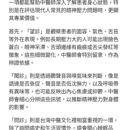
一項都能幫助中醫師深入了解患者身心狀態，特
別是在評估現代人常見的精神壓力問題時，更顯
其專業價值。
首先，「望診」是觀察患者的面容、氣色、舌苔
等外在表現。例如長期壓力大的人可能出現臉色
蒼白、眼神呆滯、舌頭邊緣有齒痕或舌尖發紅等
徵象。這些細微變化，中醫師會特別留意，作為
辨證依據。
「聞診」則是透過聽聲音與嗅氣味來判斷，像是
語速是否急促、聲音是否低沈無力，以及呼吸帶
有異味等，也可能反映出內心焦慮或抑鬱。中醫
師會細心分辨這些訊號，以推斷精神壓力對身體
的影響。
「問診」則是台灣中醫文化裡相當重視的一環。
除了詢問病史和生活習慣外，還會關心睡眠品