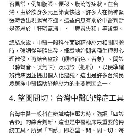
否異常，例如腹脹、便秘、腹瀉等症狀。在台
灣，由於飲食多元且節奏快速，許多人在精神緊
張時會出現腸胃不適。這些訊息有助於中醫判斷
是否屬於「肝鬱氣滯」、「脾胃失和」等證型。
總結來說，中醫一般科在面對精神壓力相關問題
時，強調從整體出發，細緻地詢問各種生理與心
理徵候，再結合望診（觀察面色、舌象）、聞診
（聽聲音、嗅氣味）及切診（把脈），以便準確
辨識病因並提出個人化建議。這也是許多台灣民
眾選擇中醫協助紓解壓力的重要原因之一。
4. 望聞問切：台灣中醫的辨症工具
台灣中醫一般科在辨識精神壓力時，強調「四診
合參」的綜合判斷，這也是中醫臨床最重要的傳
統工具。所謂「四診」即為望、聞、問、切，每